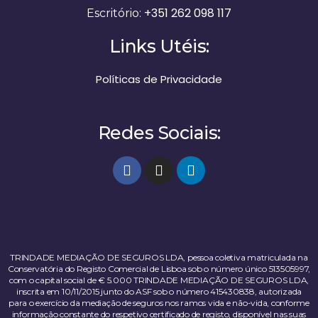
+351 262 098 117
Escritório:
Links Utéis:
Políticas de Privacidade
Redes Sociais:
TRINDADE MEDIAÇÃO DE SEGUROS LDA, pessoa coletiva matriculada na
Conservatória do Registo Comercial de Lisboa sob o número único 513505997,
com o capital social de € 5.000 TRINDADE MEDIAÇÃO DE SEGUROS LDA,
inscrita em 10/11/2015 junto do ASF sob o número 415430838, autorizada
para o exercício da mediação de seguros nos ramos vida e não-vida, conforme
informação constante do respetivo certificado de registo, disponível nas suas